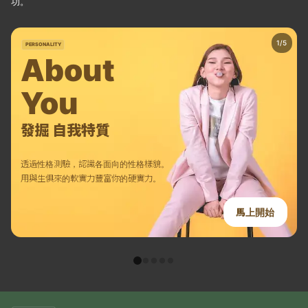
功。
PERSONALITY
About
You
發掘 自我特質
透過性格測驗，認識各面向的性格樣貌。
用與生俱來的軟實力豐富你的硬實力。
馬上開始