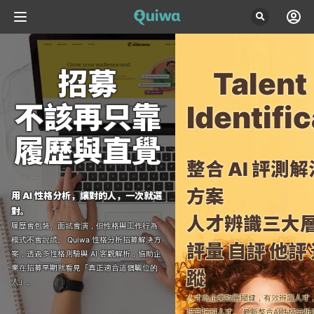
招募

Talent 
不該再只靠
Identifi
履歷與直覺
整合 AI 評測解
方案
用 AI 性格分析，讓對的人，一次就選
對。
人才辨識三大
履歷會包裝、面試會演，但性格與工作行為
模式不會說謊。
Quiwa 性格分析招募解決方
評量 自評 他評
案，透過多性格測驗與 AI 客觀解析，協助企
業在招募早期就看見「真正適合這個職位的
蹤
人」。
人才為企業致勝關鍵，有效辨識人才
培育接班人才。
最新整合AI性格分析