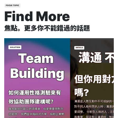
FOCUS TOPIC
Find More
焦點。更多你不能錯過的話題
Team 
溝通 不
Building
但你用對
嗎?
如何運用性格測驗來有
效協助團隊建構呢？
溝通是人際互動中不可或缺的一環
對不同人格特質的人時，溝通的方
身為新世代員工的領導者，你更需要用對方
要調整。
分析型人格的人，注重
式管理！
我們提供階段式方案，協助企業聚
和事實，與這類人溝通時，無論是