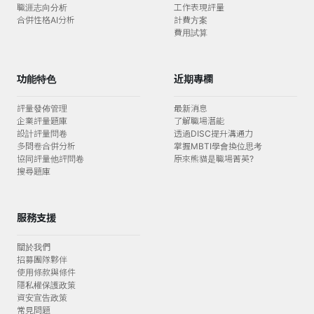
職涯志向分析
工作表現評量
合併性格AI分析
計費方案
費用試算
功能特色
近期專欄
評量發佈管理
最新消息
企業評量題庫
了解職場潛能
設計評量問卷
透過DISC提升溝通力
多問卷合併分析
掌握MBTI學會換位思考
協同評量他評問卷
原來熊貓是職場菁英?
搜尋題庫
服務支援
關於我們
招募團隊夥伴
使用條款與條件
隱私權保護政策
資安宣告政策
常見問題