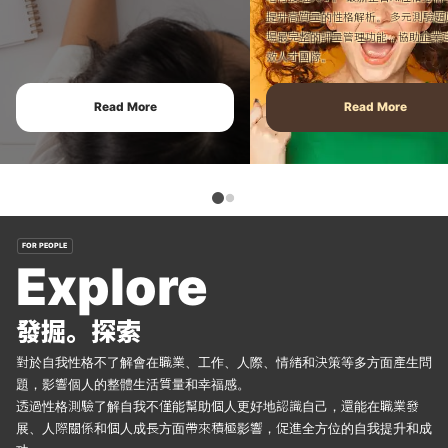
提升高質量的性格解析。
多元測驗題
場最完整的評量管理功能，協助企業
效人才團隊。
Read More
Read More
FOR PEOPLE
Explore
發掘。探索
對於自我性格不了解會在職業、工作、人際、情緒和決策等多方面產生問
題，影響個人的整體生活質量和幸福感。
透過性格測驗了解自我不僅能幫助個人更好地認識自己，還能在職業發
展、人際關係和個人成長方面帶來積極影響，促進全方位的自我提升和成