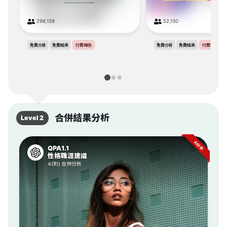
298,139
52,130
免費分析
免費結果
付費報告
免費分析
免費結果
付費報告
合併結果分析
Level 2
AI分析
QPA1.1
性格職涯建議
4(則) 合併分析