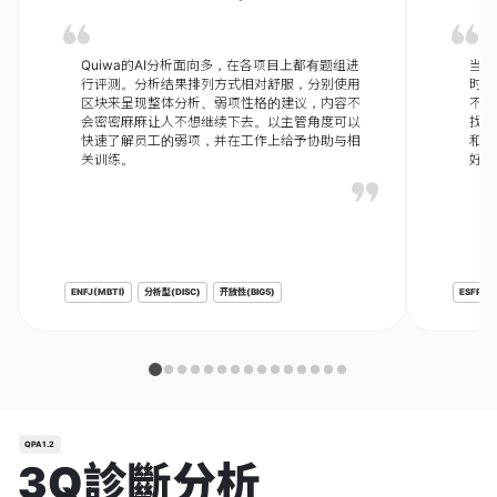
Quiwa的AI分析面向多，在各项目上都有题组进
当我
行评测。分析结果排列方式相对舒服，分别使用
时，
区块来呈现整体分析、弱项性格的建议，内容不
不仅
会密密麻麻让人不想继续下去。以主管角度可以
找到
快速了解员工的弱项，并在工作上给予协助与相
和朋
关训练。
好玩
ENFJ(MBTI)
分析型(DISC)
开放性(BIG5)
ESFP(M
QPA1.2
3Q診斷分析