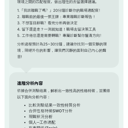
環境之間的匹配程度，做出理性的去留選擇建議。
1.「我該離職了嗎？」20分鐘診斷你的職場適配度！
2. 離職前的最後一張王牌：專業離職診斷報告！
3. 不想盲目辭職？看完分析再做決定
4. 留下還是走？一測就知道！職場去留決策工具
5. 工作倦怠還是需要轉職？專屬診斷幫你釐清方向！
分析過程預計為25~30分鐘，建議你找到一個安靜的環
境，隔絕外在的影響，讓我們沉靜的面對自己內心的聲
音!
進階分析內容
依據合併測驗結果，解析出一致性高的性格特徵，並獲得
以下面向分析內容：
比較測驗結果一致性特質分析
合併性格特徵SWOT分析
現職狀況分析
個人─工作適配