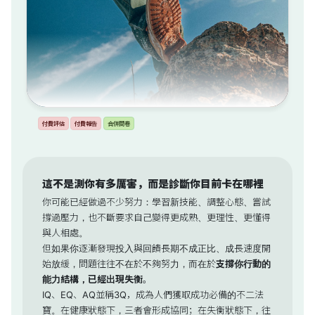
付費評估
付費報告
合併問卷
這不是測你有多厲害，而是診斷你目前卡在哪裡
你可能已經做過不少努力：學習新技能、調整心態、嘗試
撐過壓力，也不斷要求自己變得更成熟、更理性、更懂得
與人相處。
但如果你逐漸發現投入與回饋長期不成正比、成長速度開
始放緩，問題往往不在於不夠努力，而在於
支撐你行動的
能力結構，已經出現失衡
。
IQ、EQ、AQ並稱3Q，成為人們獲取成功必備的不二法
寶。在健康狀態下，三者會形成協同；在失衡狀態下，往