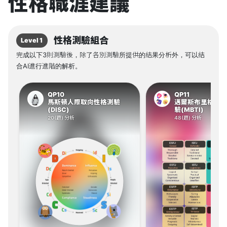
性格職涯建議
性格測驗組合
Level 1
完成以下3則測驗後，除了各別測驗所提供的結果分析外，可以結
合AI進行進階的解析。
QP10
QP11
馬斯頓人際取向性格測驗
邁爾斯布里格斯1
(DISC)
驗(MBTI)
20(題) 分析
48(題) 分析