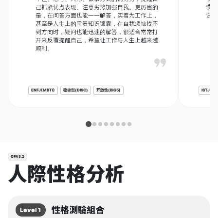
己抓紧优点表现、注意劣势加强自我。更厉害的
惯的
是，在问答方面也能一一解答，实着为工作上，
说一
甚至是人生上的宝贵知识锦囊，在自我烦恼找不
到方向时，疑问也能迅速的解答，很适合常常打
开来反覆提醒自己，希望让工作与人生上越来越
顺利。
ENFJ(MBTI)
稳健型(DISC)
开放性(BIG5)
ISTJ(MB
QPA3.2
人際性格分析
性格測驗組合
Level 1