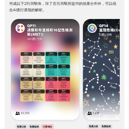
完成以下2則測驗後，除了各別測驗所提供的結果分析外，可以結
合AI進行進階的解析。
QP11
QF14
邁爾斯布里格斯16型性格測
星座性格(Constell
驗(MBTI)
1(題) 分析
48(題) 分析
52,130
1,519
免費分析
免費結果
免費分析
免費結果
付費報告