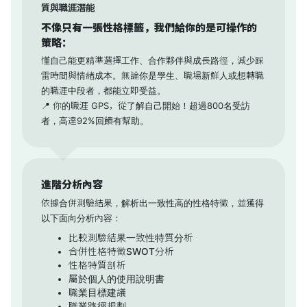
質與職涯潛能
不像只有一張性格標籤，我們給你的是
可操作的
策略
：
懂自己能更精準選擇工作、合作夥伴與成長路徑，減少踩
雷時間與情緒成本。無論你是學生、職場新鮮人或想轉職
的職涯中段者，都能立即受益。
📍 你的職涯 GPS，從了解自己開始！超過800名受訪
者，高達92%回饋有幫助。
進階分析內容
依據合併測驗結果，解析出一致性高的性格特徵，並獲得
以下面向分析內容：
比較測驗結果一致性特質分析
合併性格特徵SWOT分析
性格特質剖析
屬於個人的使用說明書
職業目標建議
職業路徑規劃