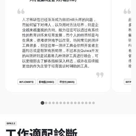
人才稀缺性已经渐渐成为目前HR头疼的问题，
此性
而如何留下对得人，以及用对方法培养，则是企
多个
业越来越重视的方向。能力往往可以透过有系统
析进
性的教育训练来培育发展，而个人的特质却是与
解自
生俱来，很难很快地予以改变。坊间常见的测评
针对
工具很多，但往往单一测评工具会依照开发者主
Fi
题构念或是框架有所局限，不过本次Quiwa开发
有参
的AI测评则是试着将几种测评工具进行融合，可
做比
以更细部去了解各指标深入样态，或许在后续能
练方
更佳的作为主管于培育面谈时辅助的工具。
格测
INTJ(MBTI)
影响型(DISC)
尽责性(BIG5)
ISTP(MB
QPA2.2
工作適配診斷