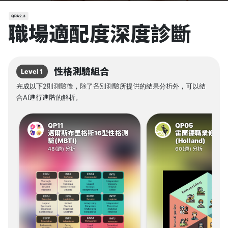
QPA2.3
職場適配度深度診斷
性格測驗組合
Level 1
完成以下2則測驗後，除了各別測驗所提供的結果分析外，可以結
合AI進行進階的解析。
QP11
QP05
邁爾斯布里格斯16型性格測
霍蘭德職業傾向測
驗(MBTI)
(Holland)
48(題) 分析
60(題) 分析