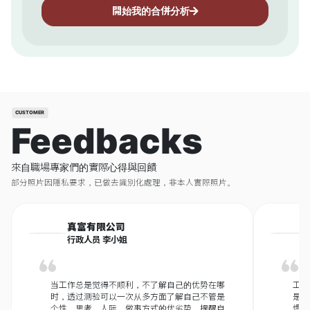
開始我的合併分析
CUSTOMER
Feedbacks
來自職場專家們的實際心得與回饋
部分照片因隱私要求，已做去識別化處理，非本人實際照片。
真富有限公司
行政人员 李小姐
当工作总是觉得不顺利，不了解自己的优势在哪
工作
时，透过测验可以一次从多方面了解自己不管是
是日
个性、思考、人际、做事方式的优劣势，提醒自
惯。