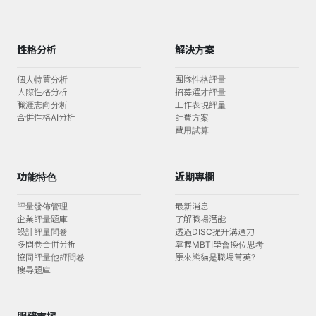
性格分析
解決方案
個人特質分析
團隊性格評量
人際性格分析
招募選才評量
職涯志向分析
工作表現評量
合併性格AI分析
計費方案
費用試算
功能特色
近期專欄
評量發佈管理
最新消息
企業評量題庫
了解職場潛能
設計評量問卷
透過DISC提升溝通力
多問卷合併分析
掌握MBTI學會換位思考
協同評量他評問卷
原來熊貓是職場菁英?
搜尋題庫