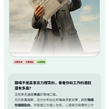
付費評估
付費報告
合併問卷
職場不是靠意志力撐完的，看看你和工作的適配
度有多高？
這世界充滿著
快逃
的情緒口號。
先別急著離職，這份分析比社群毒雞湯更誠實，跳脫
情緒
性離職勸說
，而是建立在個人性格、心理需求與實際工作