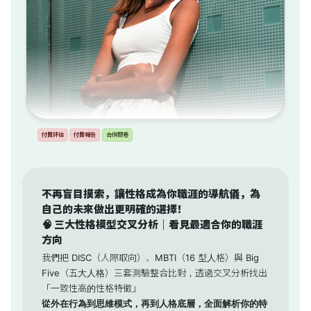
付費評估
付費報告
合併問卷
不再盲目摸索，讓性格成為你職涯的導航儀，為
自己的未來做出更明確的選擇！
🧠 三大性格模型交叉分析｜看見最適合你的職涯
方向
我們把 DISC（人際取向）、MBTI（16 型人格）與 Big
Five（五大人格）三套測驗整合比對，透過交叉分析找出
「一致性高的性格特徵」
從外在行為到思維模式，再到人格底層，全面解析你的特