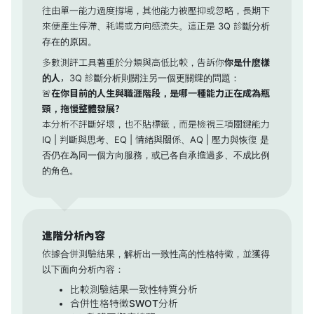
往由單一能力過度撐場，其他能力被壓抑或忽略，長期下
來便產生停滯、耗竭或方向感流失。這正是 3Q 診斷分析
存在的原因。
多數測評工具著重於分類與高低比較，告訴你
你是什麼樣
的人
，3Q 診斷分析則關注另一個更關鍵的問題：
🚨
在你目前的人生與職涯階段，是哪一種能力正在成為瓶
頸，拖慢整體發展？
本分析不評斷好壞，也不貼標籤，而是檢視三項關鍵能力
IQ | 判斷與思考、EQ | 情緒與關係、AQ | 壓力與恢復 是
否仍在為同一個方向服務，或已各自承擔過多、不成比例
的角色。
進階分析內容
依據合併測驗結果，解析出一致性高的性格特徵，並獲得
以下面向分析內容：
比較測驗結果一致性特質分析
合併性格特徵SWOT分析