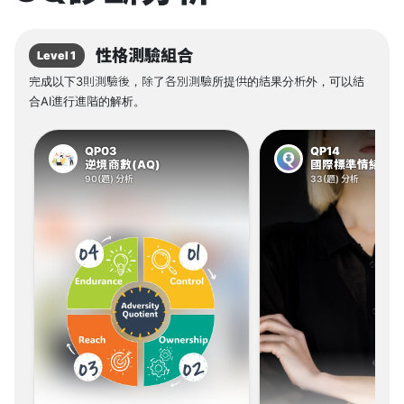
性格測驗組合
Level 1
完成以下3則測驗後，除了各別測驗所提供的結果分析外，可以結
合AI進行進階的解析。
QP03
QP14
逆境商數(AQ)
國際標準情緒智商測
90(題) 分析
33(題) 分析