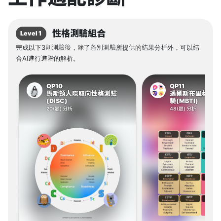
性格測驗組合
Level 1
完成以下3則測驗後，除了各別測驗所提供的結果分析外，可以結
合AI進行進階的解析。
QP10
QP11
馬斯頓人際取向性格測驗
邁爾斯布里格斯1
(DISC)
驗(MBTI)
20(題) 分析
48(題) 分析