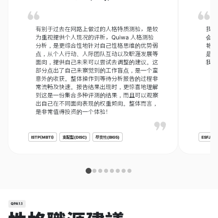
有别于过去在网路上做过的人格特质测验，是较
我注
为重视提供个人现况的评析，Quiwa 人格测验
会发
分析，是更综合性地针对自己性格思维的优势弱
艳，
点，从个人行动、人际团队互动以及职涯发展等
是一
面向，提供自己未来可以尝试去调整的建议。这
我也
部分点出了自己未察觉到的工作盲点，是一个蛮
意外的收获。整体操作到等待分析报告的过程非
常流畅及快速。报告结果出现时，更惊喜地理解
到这是一份集合多种评测的结果，而且可以观察
出自己在不同面向表现的权重倾向。整体而言，
是非常值得投资的一个体验！
ISTP(MBTI)
支配型(DISC)
尽责性(BIG5)
ESFJ(MB
QPA1.1